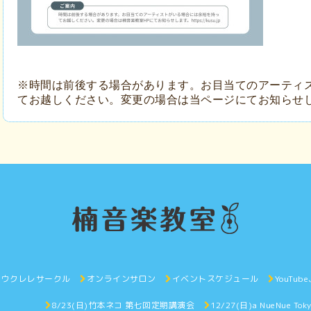
※時間は前後する場合があります。お目当てのアーティ
てお越しください。変更の場合は当ページにてお知らせ
ウクレレサークル
オンラインサロン
イベントスケジュール
YouTub
8/23(日)竹本ネコ 第七回定期講演会
12/27(日)a NueNue Toky